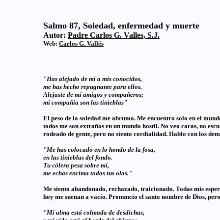
Salmo 87,
Soledad, enfermedad y muerte
Autor:
Padre Carlos G. Valles, S.J.
Web:
Carlos G. Vallés
"Has alejado de mí a mis conocidos,
me has hecho repugnante para ellos.
Alejaste de mí amigos y compañeros;
mi compañía son las tinieblas"
El peso de la soledad me abruma. Me encuentro solo en el mundo
todos me son extraños en un mundo hostil. No veo caras, no escuc
rodeado de gente, pero no siento cordialidad. Hablo con los demá
"Me has colocado en lo hondo de la fosa,
en las tinieblas del fondo.
Tu cólera pesa sobre mí,
me echas encima todas tus olas."
Me siento abandonado, rechazado, traicionado. Todas mis espera
hoy me suenan a vacío. Pronuncio el santo nombre de Dios, pero 
"Mi alma está colmada de desdichas,