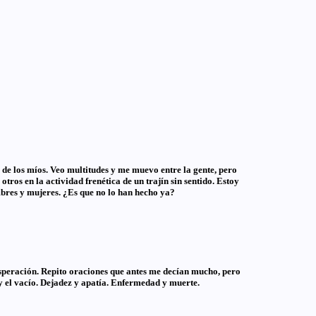
de los míos. Veo multitudes y me muevo entre la gente, pero
ros en la actividad frenética de un trajín sin sentido. Estoy
ombres y mujeres. ¿Es que no lo han hecho ya?
speración. Repito oraciones que antes me decían mucho, pero
y el vacío. Dejadez y apatía. Enfermedad y muerte.