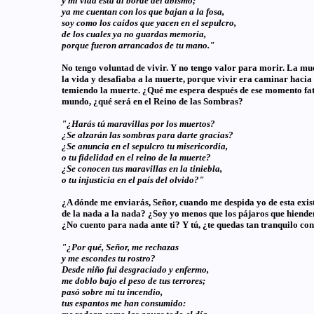
y mi vida está al borde del abismo;
ya me cuentan con los que bajan a la fosa,
soy como los caídos que yacen en el sepulcro,
de los cuales ya no guardas memoria,
porque fueron arrancados de tu mano."
No tengo voluntad de vivir. Y no tengo valor para morir. La muer
la vida y desafiaba a la muerte, porque vivir era caminar hacia 
temiendo la muerte. ¿Qué me espera después de ese momento fatíd
mundo, ¿qué será en el Reino de las Sombras?
"¿Harás tú maravillas por los muertos?
¿Se alzarán las sombras para darte gracias?
¿Se anuncia en el sepulcro tu misericordia,
o tu fidelidad en el reino de la muerte?
¿Se conocen tus maravillas en la tiniebla,
o tu injusticia en el país del olvido?"
¿A dónde me enviarás, Señor, cuando me despida yo de esta exist
de la nada a la nada? ¿Soy yo menos que los pájaros que hienden e
¿No cuento para nada ante ti? Y tú, ¿te quedas tan tranquilo c
"¿Por qué, Señor, me rechazas
y me escondes tu rostro?
Desde niño fui desgraciado y enfermo,
me doblo bajo el peso de tus terrores;
pasó sobre mí tu incendio,
tus espantos me han consumido: