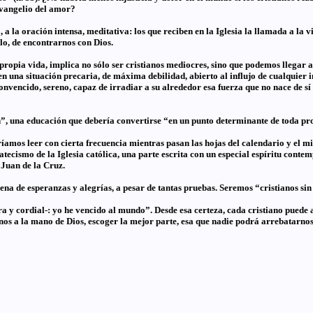
vangelio del amor?
 a la oración intensa, meditativa: los que reciben en la Iglesia la llamada a l
elo, de encontrarnos con Dios.
propia vida, implica no sólo ser cristianos mediocres, sino que podemos llegar a 
tá en una situación precaria, de máxima debilidad, abierto al influjo de cualquier 
nvencido, sereno, capaz de irradiar a su alrededor esa fuerza que no nace de sí
”, una educación que debería convertirse “en un punto determinante de toda pr
íamos leer con cierta frecuencia mientras pasan las hojas del calendario y el mil
tecismo de la Iglesia católica, una parte escrita con un especial espíritu contem
 Juan de la Cruz.
na de esperanzas y alegrías, a pesar de tantas pruebas. Seremos “cristianos sin 
ra y cordial-: yo he vencido al mundo”. Desde esa certeza, cada cristiano puede a
os a la mano de Dios, escoger la mejor parte, esa que nadie podrá arrebatarnos.