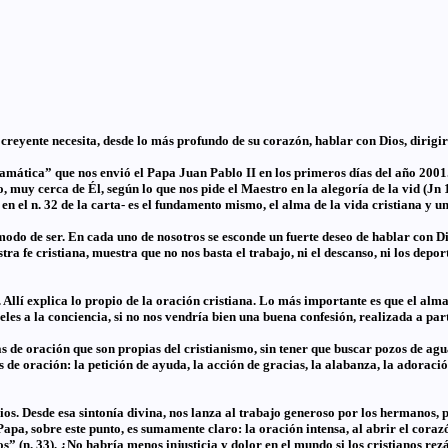
creyente necesita, desde lo más profundo de su corazón, hablar con Dios, dirigirs
mática” que nos envió el Papa Juan Pablo II en los primeros días del año 2001.
, muy cerca de Él, según lo que nos pide el Maestro en la alegoría de la vid (Jn
n el n. 32 de la carta- es el fundamento mismo, el alma de la vida cristiana y u
 modo de ser. En cada uno de nosotros se esconde un fuerte deseo de hablar con Di
ra fe cristiana, muestra que no nos basta el trabajo, ni el descanso, ni los depo
 Allí explica lo propio de la oración cristiana. Lo más importante es que el alma 
ieles a la conciencia, si no nos vendría bien una buena confesión, realizada a pa
 de oración que son propias del cristianismo, sin tener que buscar pozos de agua
e oración: la petición de ayuda, la acción de gracias, la alabanza, la adoració
ios. Desde esa sintonía divina, nos lanza al trabajo generoso por los hermanos,
 Papa, sobre este punto, es sumamente claro: la oración intensa, al abrir el cor
ios” (n. 33). ¿No habría menos injusticia y dolor en el mundo si los cristianos 