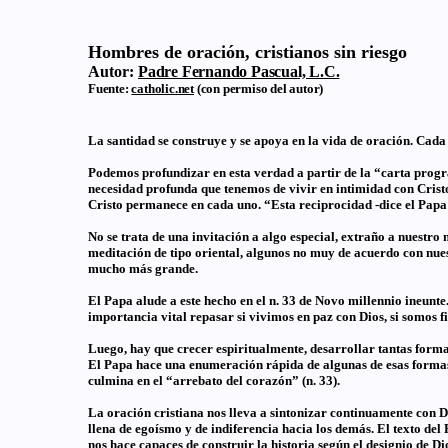
Hombres de oración, cristianos sin riesgo
Autor:
Padre Fernando Pascual, L.C.
Fuente:
catholic.net
(con permiso del autor)
La santidad se construye y se apoya en la vida de oración. Cada 
Podemos profundizar en esta verdad a partir de la “carta progra
necesidad profunda que tenemos de vivir en intimidad con Cristo
Cristo permanece en cada uno. “Esta reciprocidad -dice el Papa e
No se trata de una invitación a algo especial, extraño a nuestro
meditación de tipo oriental, algunos no muy de acuerdo con nuest
mucho más grande.
El Papa alude a este hecho en el n. 33 de Novo millennio ineunte.
importancia vital repasar si vivimos en paz con Dios, si somos f
Luego, hay que crecer espiritualmente, desarrollar tantas formas
El Papa hace una enumeración rápida de algunas de esas formas d
culmina en el “arrebato del corazón” (n. 33).
La oración cristiana nos lleva a sintonizar continuamente con D
llena de egoísmo y de indiferencia hacia los demás. El texto del
nos hace capaces de construir la historia según el designio de D