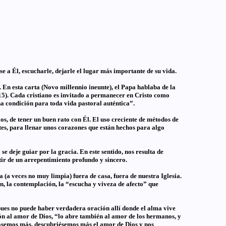
e a Él, escucharle, dejarle el lugar más importante de su vida.
 En esta carta (Novo millennio ineunte), el Papa hablaba de la
 15). Cada cristiano es invitado a permanecer en Cristo como
na condición para toda vida pastoral auténtica”.
os, de tener un buen rato con Él. El uso creciente de métodos de
rtes, para llenar unos corazones que están hechos para algo
se deje guiar por la gracia. En este sentido, nos resulta de
rtir de un arrepentimiento profundo y sincero.
 (a veces no muy limpia) fuera de casa, fuera de nuestra Iglesia.
n, la contemplación, la “escucha y viveza de afecto” que
 pues no puede haber verdadera oración allí donde el alma vive
azón al amor de Dios, “lo abre también al amor de los hermanos, y
rezásemos más, descubriésemos más el amor de Dios y nos