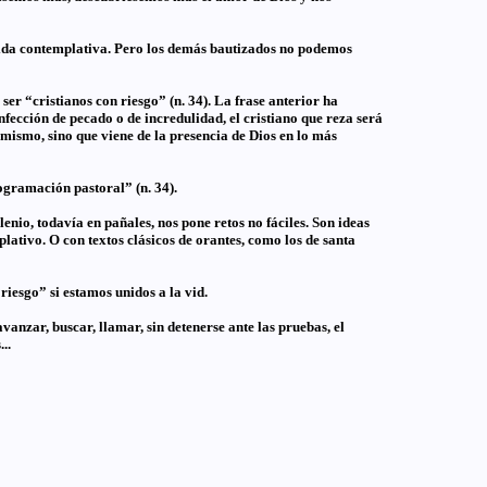
a vida contemplativa. Pero los demás bautizados no podemos
ser “cristianos con riesgo” (n. 34). La frase anterior ha
infección de pecado o de incredulidad, el cristiano que reza será
 mismo, sino que viene de la presencia de Dios en lo más
ogramación pastoral” (n. 34).
enio, todavía en pañales, nos pone retos no fáciles. Son ideas
plativo. O con textos clásicos de orantes, como los de santa
riesgo” si estamos unidos a la vid.
vanzar, buscar, llamar, sin detenerse ante las pruebas, el
..