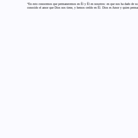
“En esto conocemos que permanecemos en Él y Él en nosotros: en que nos ha dado de su 
conocido el amor que Dios nos tiene, y hemos creído en Él. Dios es Amor y quien perman