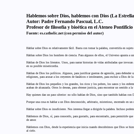
Hablemos sobre Dios, hablemos con Dios (La Estrell
Autor:
Padre Fernando Pascual, L.C.
Profesor de filosofía y bioética en el Ateneo Pontific
Fuente:
es.catholic.net
(con permiso del autor)
Hablar sobre Dios es relativamente fácil. Basta con tomar la palabra, convertirla en sujeto
Hablan sobre Dios los hombres de ciencia. Para algunos de ellos, el Universo apunta a una 
Hablan de Dios los literatos. Unos, para narrar historias de vidas atribuladas que invocan
en su posible misericordia.
Hablan de Dios los políticos. Algunos, para justificar guerras de agresión, para defender op
religiones, para acusar a los creyentes de fanáticos e intolerantes, para excluir a Dios de la
Hablan de Dios los pequeños y los grandes, los ricos y los pobres, los sanos y los enferm
acaban de alcanzarla. Otros lo desean, para obtener justicia, para encontrar un sentido a l
Hay quienes dan un paso ulterior: no sólo hablan de Dios, sino que también hablan con 
Porque una cosa es hablar a un Dios desconocido, arbitrario, misterioso, encerrado en un
Hablar sobre Dios es insuficiente. Nos interesa llegar a dirigirle la palabra. Incluso po
Hablemos de Dios, sí, para conocerlo, para gustarlo, para encontrarlo, para permitirle que 
de amor.
Hablemos con Dios, desde la experiencia que inicia cuando descubrimos que Dios se hizo Ho
al cielo.