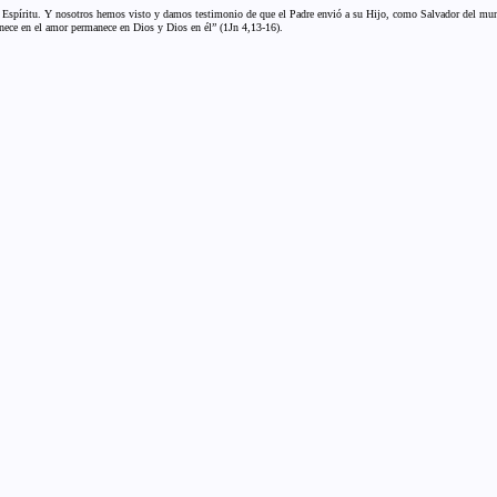
Espíritu. Y nosotros hemos visto y damos testimonio de que el Padre envió a su Hijo, como Salvador del mund
ece en el amor permanece en Dios y Dios en él” (1Jn 4,13-16).