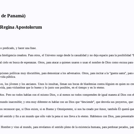
a de Panamá)
io Regina Apostolorum
 o predicado, y hacer una frase.
Inteligencia creadora. Para otros, el Universo surge desde la casualidad y no deja espacio para la posibilidad “
 al cielo en busca de esperanzas. Otros, para atacar a quienes usaron o usan el nombre de Dios como excusa para d
ciones políticas muy discutibles, para demonizar a los adversarios. Otros, para incitar a la “guerra santa”, para 
 vida pública.
os, los jóvenes y los ancianos. Unos lo insultan, llenan sus bocas de blasfemias contra Alguien en quien no cre
a vida, para vislumbrar que lo bueno y lo justo son posibles, en el tiempo y en lo eterno.
Dios. Pero no todos hablan con el mismo Dios, o al menos no todos comprenden de igual manera al Dios con el
 mundo inaccesible; y otra muy diferente es hablar con un Dios que “desciende”, que desvela sus proyectos, qu
demos reconocer que, si Dios existe, si es Bueno y Omnipotente, si nos ha creado por Amor, también Él querrá qu
dé sentido y fin a un mundo que sólo vale la pena si nos lleva a lo eterno. Hablemos con Dios, para presentarle l
mbre y vino al mundo, para revelarnos el sentido pleno de la existencia humana, para perdonar pecados, para co