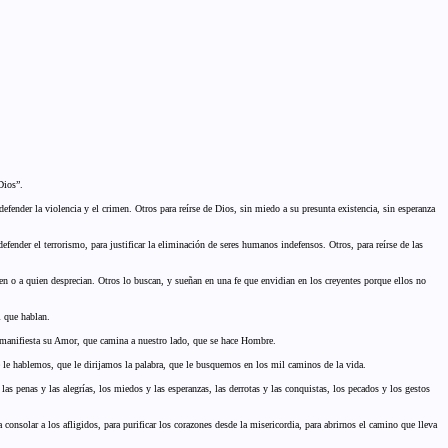
Dios”.
efender la violencia y el crimen. Otros para reírse de Dios, sin miedo a su presunta existencia, sin esperanza
defender el terrorismo, para justificar la eliminación de seres humanos indefensos. Otros, para reírse de las
en o a quien desprecian. Otros lo buscan, y sueñan en una fe que envidian en los creyentes porque ellos no
 que hablan.
e manifiesta su Amor, que camina a nuestro lado, que se hace Hombre.
e le hablemos, que le dirijamos la palabra, que le busquemos en los mil caminos de la vida.
as penas y las alegrías, los miedos y las esperanzas, las derrotas y las conquistas, los pecados y los gestos
nsolar a los afligidos, para purificar los corazones desde la misericordia, para abrirnos el camino que lleva