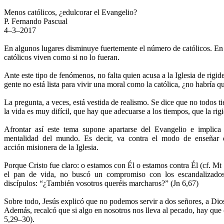
Menos católicos, ¿edulcorar el Evangelio?
P. Fernando Pascual
4–3–2017
En algunos lugares disminuye fuertemente el número de católicos. En
católicos viven como si no lo fueran.
Ante este tipo de fenómenos, no falta quien acusa a la Iglesia de rigide
gente no está lista para vivir una moral como la católica, ¿no habría 
La pregunta, a veces, está vestida de realismo. Se dice que no todos 
la vida es muy difícil, que hay que adecuarse a los tiempos, que la ri
Afrontar así este tema supone apartarse del Evangelio e implic
mentalidad del mundo. Es decir, va contra el modo de enseñar 
acción misionera de la Iglesia.
Porque Cristo fue claro: o estamos con Él o estamos contra Él (cf.
Mt
el pan de vida, no buscó un compromiso con los escandalizado
discípulos:
“¿
También vosotros queréis marcharos?
”
(
Jn
6,67)
Sobre todo, Jesús explicó que no podemos servir a dos señores, a Dios
Además, recalcó que si algo en nosotros nos lleva al pecado, hay que 
5,29–30).