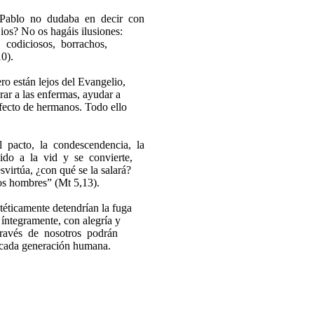
n Pablo no dudaba en decir con
ios? No os hagáis ilusiones:
s, codiciosos, borrachos,
10).
ero están lejos del Evangelio,
urar a las enfermas, ayudar a
 afecto de hermanos. Todo ello
l pacto, la condescendencia, la
nido a la vid y se convierte,
desvirtúa, ¿con qué se la salará?
los hombres
”
(
Mt
5,13).
otéticamente detendrían la fuga
 íntegramente, con alegría y
través de nosotros podrán
 a cada generación humana.