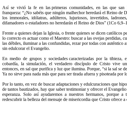
Así se vivió la fe en las primeras comunidades, en las que sa
franqueza:
“¿
No sabéis que ningún malhechor heredará el Reino de D
los immorales, idólatras, adúlteros, lujuriosos, invertidos, ladrone
difamadores o estafadores no heredarán el Reino de Dios
”
(
1Co
6,9–
Frente a quienes dejan la Iglesia, o frente quienes se dicen católicos p
lo correcto es actuar como el Maestro: buscar a las ovejas perdidas, c
las débiles, iluminar a las confundidas, rezar por todas con auténtico
sin edulcorar el Evangelio.
En medio de grupos y sociedades caracterizadas por la tibieza, e
cobardía, la simulación, el verdadero discípulo de Cristo vive u
entonces, en sal que purifica y luz que ilumina. Porque,
“
si la sal se 
Ya no sirve para nada más que para ser tirada afuera y pisoteada por 
Por lo tanto, en vez de buscar adaptaciones y edulcuraciones que hip
de tantos bautizados, hay que saber testimoniar y ofrecer el Evangelio
esperanza. Solo así ayudaremos a nuestros hermanos, porque a 
redescubrir la belleza del mensaje de misericordia que Cristo ofrece