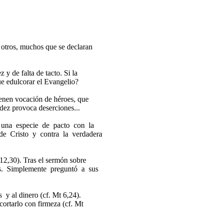
 otros, muchos que se declaran
z y de falta de tacto. Si la
que edulcorar el Evangelio?
tienen vocación de héroes, que
gidez provoca deserciones...
a una especie de pacto con la
de Cristo y contra la verdadera
12,30). Tras el sermón sobre
s. Simplemente preguntó a sus
 y al dinero (cf.
Mt
6,24).
cortarlo con firmeza (cf.
Mt