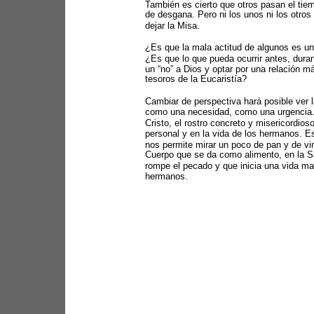
También es cierto que otros pasan el tie
de desgana. Pero ni los unos ni los otro
dejar la Misa. 
¿Es que la mala actitud de algunos es un
¿Es que lo que pueda ocurrir antes, dura
un “no” a Dios y optar por una relación m
tesoros de la Eucaristía? 
Cambiar de perspectiva hará posible ver
como una necesidad, como una urgencia. 
Cristo, el rostro concreto y misericordios
personal y en la vida de los hermanos. E
nos permite mirar un poco de pan y de vino
Cuerpo que se da como alimento, en la Sa
rompe el pecado y que inicia una vida mara
hermanos. 